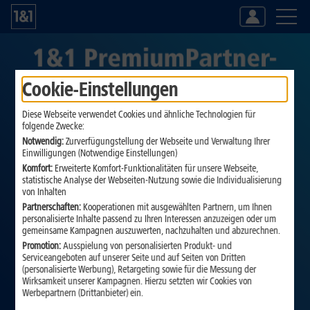
Login
Vorteile
Cookie-Einstellungen
1&1 Produkte
Können wir Ihnen persönlich weiterhelfen?
Diese Webseite verwendet Cookies und ähnliche Technologien für
Beratung zu 1&1 Produkten und der Online Bestellung
folgende Zwecke:
Notwendig:
Zurverfügungstellung der Webseite und Verwaltung Ihrer
Einwilligungen (Notwendige Einstellungen)
Komfort:
Erweiterte Komfort-Funktionalitäten für unsere Webseite,
statistische Analyse der Webseiten-Nutzung sowie die Individualisierung
von Inhalten
Partnerschaften:
Kooperationen mit ausgewählten Partnern, um Ihnen
personalisierte Inhalte passend zu Ihren Interessen anzuzeigen oder um
gemeinsame Kampagnen auszuwerten, nachzuhalten und abzurechnen.
Promotion:
Ausspielung von personalisierten Produkt- und
Serviceangeboten auf unserer Seite und auf Seiten von Dritten
(personalisierte Werbung), Retargeting sowie für die Messung der
Wirksamkeit unserer Kampagnen. Hierzu setzten wir Cookies von
Werbepartnern (Drittanbieter) ein.