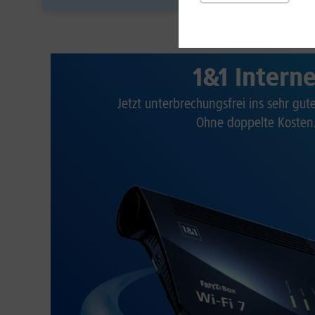
1&1 Intern
Jetzt unterbrechungsfrei ins sehr gu
Ohne doppelte Kosten