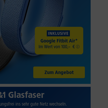
Zum Angebot
&1 Glasfaser
ungsfrei ins sehr gute Netz wechseln.