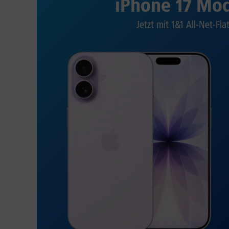
iPhone 17 Mod
Jetzt mit 1&1 All-Net-Fla