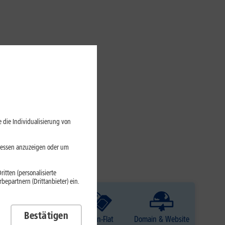
 die Individualisierung von
eressen anzuzeigen oder um
itten (personalisierte
epartnern (Drittanbieter) ein.
Bestätigen
TV
Daten-Flat
Domain & Website