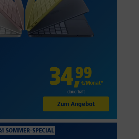
34
,
99
€/Monat*
dauerhaft
Zum Angebot
&1 SOMMER-SPECIAL