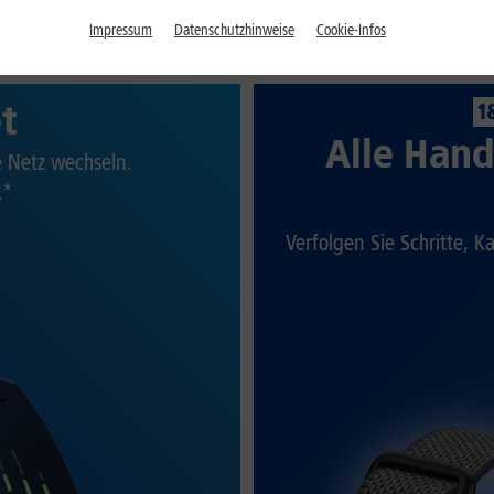
Impressum
Datenschutzhinweise
Cookie-Infos
et
1
Alle Hand
te Netz wechseln.
.*
Verfolgen Sie Schritte, K