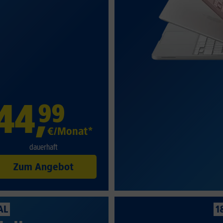
44
,
99
€/Monat*
dauerhaft
Zum Angebot
AL
1