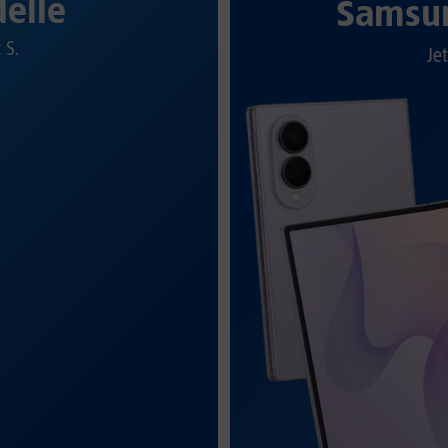
elle
Samsun
t S.
Jet