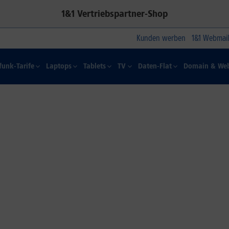
1&1 Vertriebspartner-Shop
Kunden werben
1&1 Webmail
funk-Tarife
Laptops
Tablets
TV
Daten-Flat
Domain & Web
1&1 SOMMER-SPECIAL
Farbelhaft
Jetzt alle iPhone-Modelle zum
Dauertiefpreis sichern.*