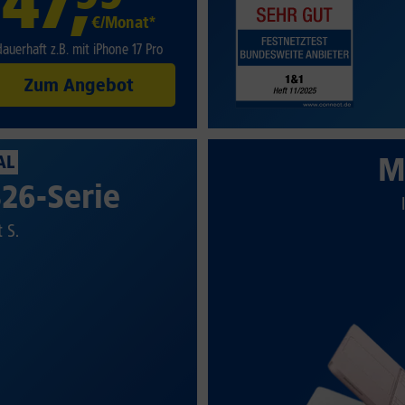
47
,
€/Monat*
dauerhaft z.B. mit iPhone 17 Pro
Zum Angebot
M
AL
26-Serie
t S.