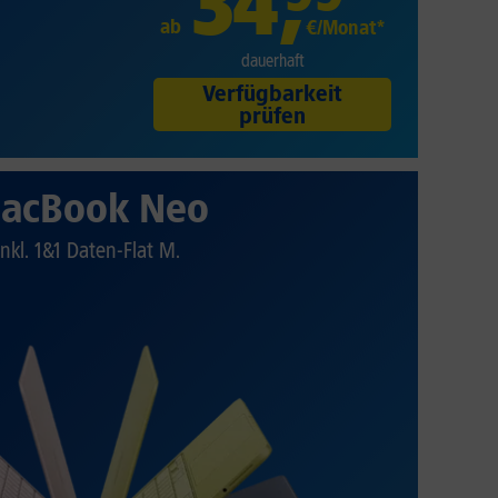
34
,
ab
€/Monat*
dauerhaft
Verfügbarkeit
prüfen
acBook Neo
Inkl. 1&1 Daten-Flat M.