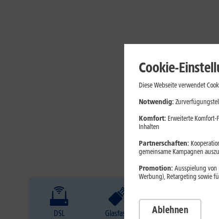
Cookie-Einstel
Diese Webseite verwendet Cooki
Notwendig:
Zurverfügungstel
Komfort:
Erweiterte Komfort-F
Inhalten
Partnerschaften:
Kooperation
gemeinsame Kampagnen auszuw
Promotion:
Ausspielung von p
Werbung), Retargeting sowie fü
Ablehnen
DSL
Glasfaser
Internet