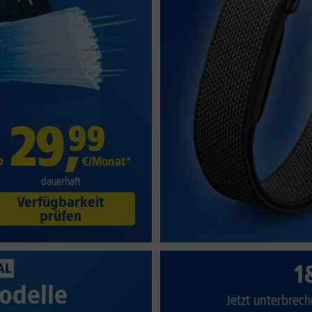
29
,
99
b
€/Monat*
dauerhaft
Verfügbarkeit
prüfen
1
AL
odelle
Jetzt unterbrech