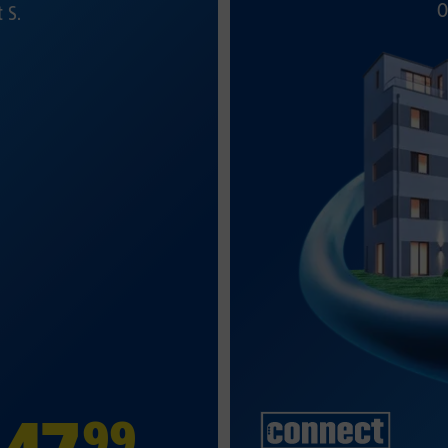
O
t S.
99