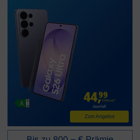
44
,
99
€/Monat*
dauerhaft
Zum Angebot
Bis zu 800,– € Prämie