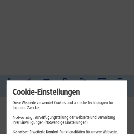
DSL
Glasfaser
Internet
Handys
Mobilfunk-
Laptops
Tablets
Cookie-Einstellungen
Tarife
Diese Webseite verwendet Cookies und ähnliche Technologien für
folgende Zwecke:
1&1 Internet
Notwendig:
Zurverfügungstellung der Webseite und Verwaltung
Jetzt unterbrechungsfrei ins sehr gute Netz wechseln.
Ihrer Einwilligungen (Notwendige Einstellungen)
Ohne doppelte Kosten.*
Komfort:
Erweiterte Komfort-Funktionalitäten für unsere Webseite,