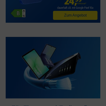
24
,
€/Monat*
dauerhaft z.B. mit Google Pixel 10a
Zum Angebot