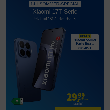
1&1 SOMMER-SPECIAL
Xiaomi 17T-Serie
Jetzt mit 1&1 All-Net-Flat S.
29
,
99
€/Monat*
dauerhaft