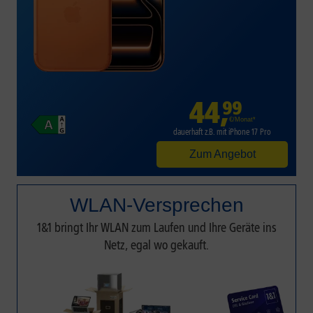
44
,
99
€/Monat*
dauerhaft z.B. mit iPhone 17 Pro
Zum Angebot
WLAN-Versprechen
1&1 bringt Ihr WLAN zum Laufen und Ihre Geräte ins
Netz, egal wo gekauft.