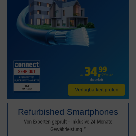
34
,
99
€/Monat*
ab
dauerhaft
Verfügbarkeit prüfen
Refurbished Smartphones
Von Experten geprüft – inklusive 24 Monate
Gewährleistung.*