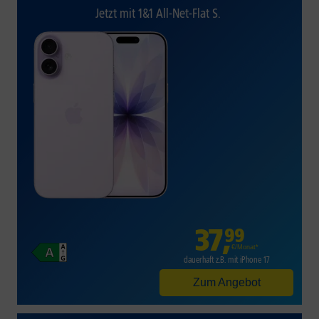
Jetzt mit 1&1 All-Net-Flat S.
37
,
99
€/Monat*
dauerhaft z.B. mit iPhone 17
Zum Angebot