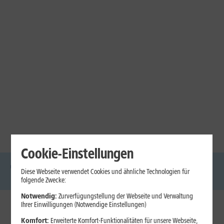
Cookie-Einstellungen
Diese Webseite verwendet Cookies und ähnliche Technologien für
DSL
Glasfaser
Internet
Handys
Mobilfunk-
Laptops
Tablets
folgende Zwecke:
Tarife
Notwendig:
Zurverfügungstellung der Webseite und Verwaltung
Ihrer Einwilligungen (Notwendige Einstellungen)
1&1 Internet
Komfort:
Erweiterte Komfort-Funktionalitäten für unsere Webseite,