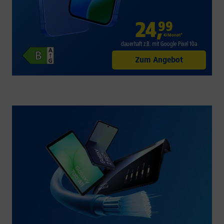
24
,
99
€/Monat*
dauerhaft z.B. mit Google Pixel 10a
Zum Angebot