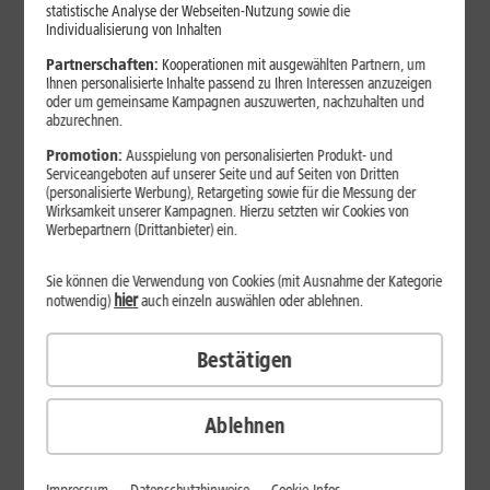
Jetzt unterbrechungsfrei ins sehr gute Netz wechseln.
statistische Analyse der Webseiten-Nutzung sowie die
Individualisierung von Inhalten
Ohne doppelte Kosten.*
Partnerschaften:
Kooperationen mit ausgewählten Partnern, um
Ihnen personalisierte Inhalte passend zu Ihren Interessen anzuzeigen
oder um gemeinsame Kampagnen auszuwerten, nachzuhalten und
abzurechnen.
Promotion:
Ausspielung von personalisierten Produkt- und
Serviceangeboten auf unserer Seite und auf Seiten von Dritten
(personalisierte Werbung), Retargeting sowie für die Messung der
Wirksamkeit unserer Kampagnen. Hierzu setzten wir Cookies von
Werbepartnern (Drittanbieter) ein.
Sie können die Verwendung von Cookies (mit Ausnahme der Kategorie
hier
notwendig)
auch einzeln auswählen oder ablehnen.
Bestätigen
29
,
99
€/Monat*
ab
dauerhaft
Ablehnen
Verfügbarkeit prüfen