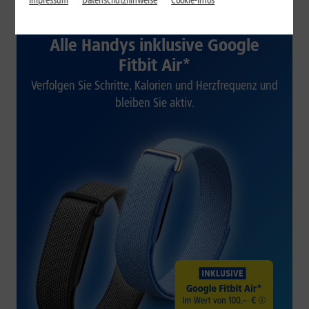
Impressum
Datenschutzhinweise
Cookie-Infos
1&1 SOMMER-SPECIAL
Alle Handys inklusive Google
Fitbit Air*
Verfolgen Sie Schritte, Kalorien und Herzfrequenz und
bleiben Sie aktiv.