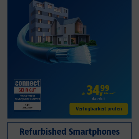
34
,
99
€/Monat*
ab
dauerhaft
Verfügbarkeit prüfen
Refurbished Smartphones