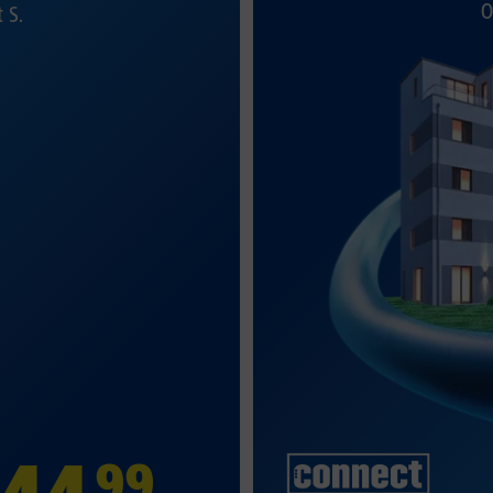
O
t S.
99