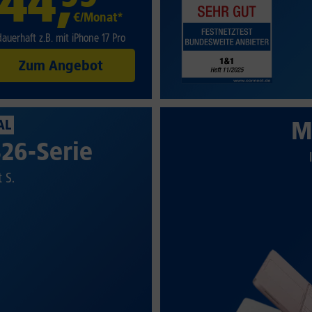
44
,
€/Monat*
dauerhaft z.B. mit iPhone 17 Pro
Zum Angebot
M
AL
26-Serie
t S.