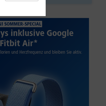
&1 SOMMER-SPECIAL
ys inklusive Google
Fitbit Air*
alorien und Herzfrequenz und bleiben Sie aktiv.