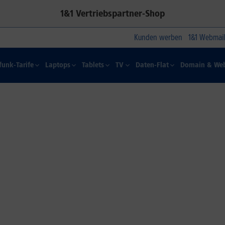
1&1 Vertriebspartner-Shop
Kunden werben
1&1 Webmail
funk-Tarife
Laptops
Tablets
TV
Daten-Flat
Domain & Web
1&1 SOMMER-SPECIAL
Farbelhaft
Jetzt alle iPhone-Modelle zum
Dauertiefpreis sichern.*