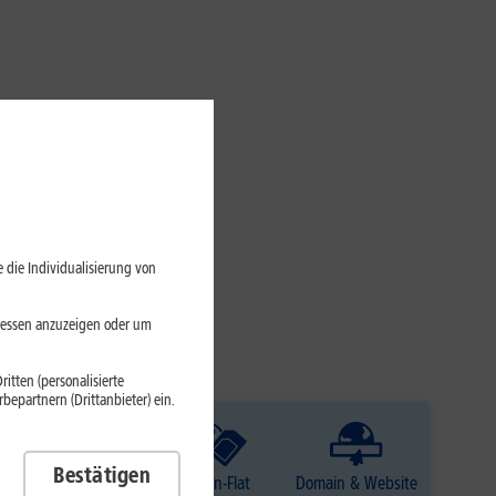
 die Individualisierung von
eressen anzuzeigen oder um
itten (personalisierte
epartnern (Drittanbieter) ein.
Bestätigen
TV
Daten-Flat
Domain & Website