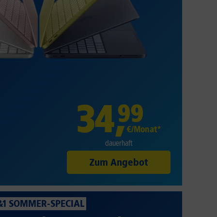
34
,
99
€/Monat*
dauerhaft
Zum Angebot
&1 SOMMER-SPECIAL