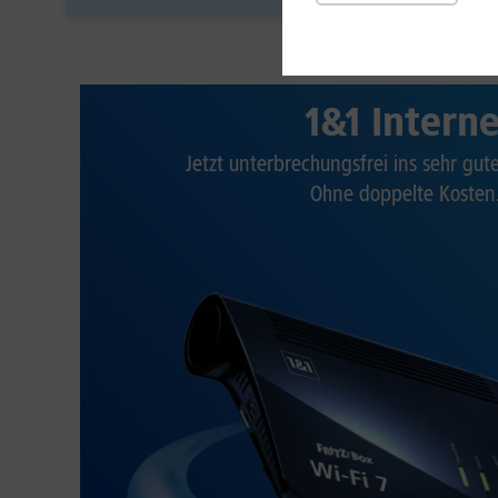
1&1 Intern
Jetzt unterbrechungsfrei ins sehr gu
Ohne doppelte Kosten