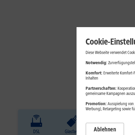
Cookie-Einstel
Diese Webseite verwendet Cooki
Notwendig:
Zurverfügungstel
Komfort:
Erweiterte Komfort-F
Inhalten
Partnerschaften:
Kooperation
gemeinsame Kampagnen auszuw
Promotion:
Ausspielung von p
Werbung), Retargeting sowie fü
Ablehnen
DSL
Glasfaser
Internet