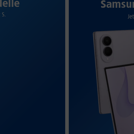
elle
Samsun
t S.
Jet