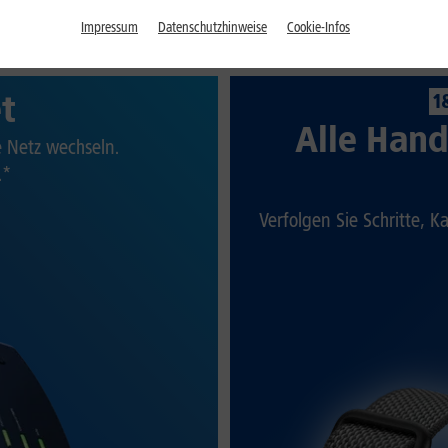
Impressum
Datenschutzhinweise
Cookie-Infos
et
1
Alle Hand
te Netz wechseln.
.*
Verfolgen Sie Schritte, K