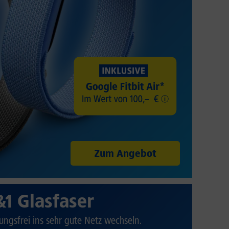
Zum Angebot
&1 Glasfaser
ungsfrei ins sehr gute Netz wechseln.