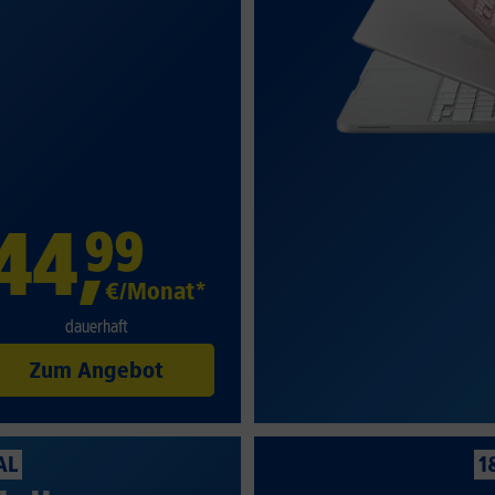
44
,
99
€/Monat*
dauerhaft
Zum Angebot
AL
1