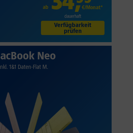
34
,
ab
€/Monat*
dauerhaft
Verfügbarkeit
prüfen
acBook Neo
Inkl. 1&1 Daten-Flat M.