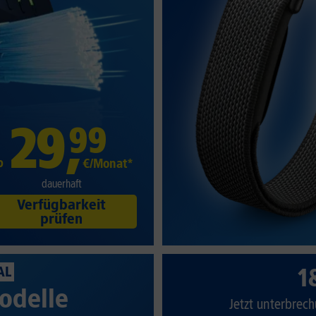
29
,
99
b
€/Monat*
dauerhaft
Verfügbarkeit
prüfen
1
AL
odelle
Jetzt unterbrech