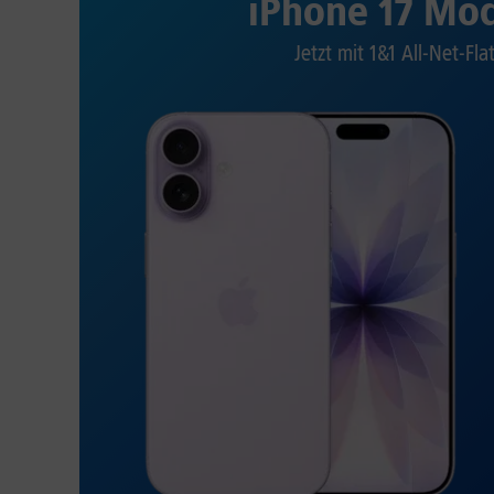
iPhone 17 Mod
Jetzt mit 1&1 All-Net-Fla