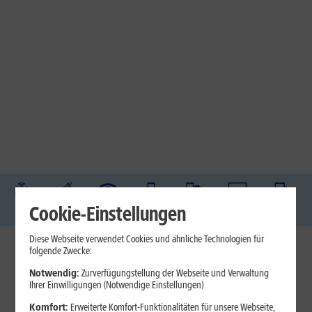
DSL
Glasfaser
Internet
Handys
Mobilfunk-
Laptops
Tablets
Cookie-Einstellungen
Tarife
Diese Webseite verwendet Cookies und ähnliche Technologien für
folgende Zwecke:
1&1 Internet
Notwendig:
Zurverfügungstellung der Webseite und Verwaltung
Jetzt unterbrechungsfrei ins sehr gute Netz wechseln.
Ihrer Einwilligungen (Notwendige Einstellungen)
Ohne doppelte Kosten.*
Komfort:
Erweiterte Komfort-Funktionalitäten für unsere Webseite,