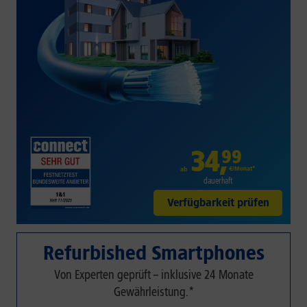
34
,
99
€/Monat*
ab
dauerhaft
Verfügbarkeit prüfen
Refurbished Smartphones
Von Experten geprüft – inklusive 24 Monate
Gewährleistung.*