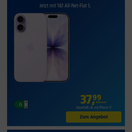
Jetzt mit 1&1 All-Net-Flat S.
37
,
99
€/Monat*
dauerhaft z.B. mit iPhone 17
Zum Angebot