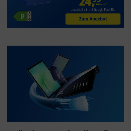
24
,
€/Monat*
dauerhaft z.B. mit Google Pixel 10a
Zum Angebot