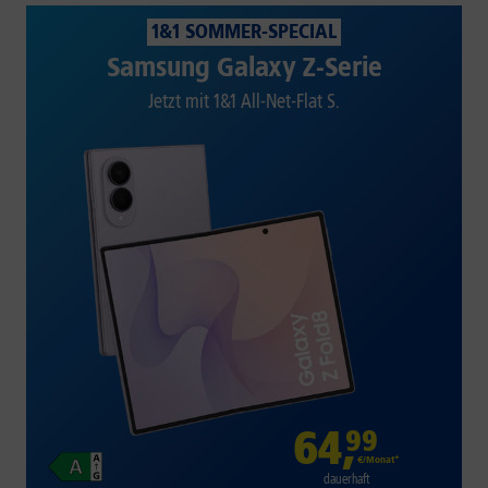
1&1 SOMMER-SPECIAL
Samsung Galaxy Z-Serie
Jetzt mit 1&1 All-Net-Flat S.
64
,
99
€/Monat*
dauerhaft