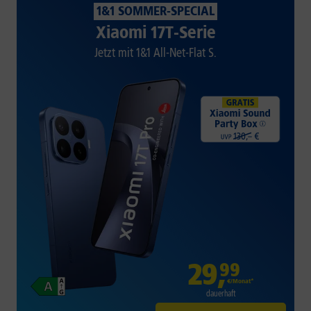
1&1 SOMMER-SPECIAL
Xiaomi 17T-Serie
Jetzt mit 1&1 All-Net-Flat S.
29
,
99
€/Monat*
dauerhaft