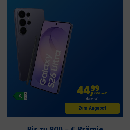
44
,
99
€/Monat*
dauerhaft
Zum Angebot
Bis zu 800,– € Prämie