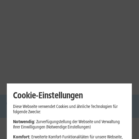
Cookie-Einstellungen
Diese Webseite verwendet Cookies und ähnliche Technologien für
DSL
Glasfaser
Internet
Handys
Mobilfunk-
Laptops
Tablets
folgende Zwecke:
Tarife
Notwendig:
Zurverfügungstellung der Webseite und Verwaltung
Ihrer Einwilligungen (Notwendige Einstellungen)
1&1 Internet
Komfort:
Erweiterte Komfort-Funktionalitäten für unsere Webseite,