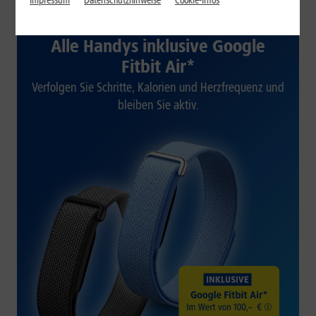
Impressum
Datenschutzhinweise
Cookie-Infos
1&1 SOMMER-SPECIAL
Alle Handys inklusive Google
Fitbit Air*
Verfolgen Sie Schritte, Kalorien und Herzfrequenz und
bleiben Sie aktiv.