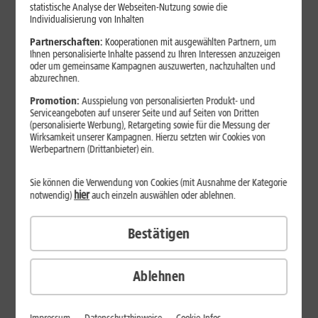
Jetzt unterbrechungsfrei ins sehr gute Netz wechseln.
statistische Analyse der Webseiten-Nutzung sowie die
Individualisierung von Inhalten
Ohne doppelte Kosten.*
Partnerschaften:
Kooperationen mit ausgewählten Partnern, um
Ihnen personalisierte Inhalte passend zu Ihren Interessen anzuzeigen
oder um gemeinsame Kampagnen auszuwerten, nachzuhalten und
abzurechnen.
Promotion:
Ausspielung von personalisierten Produkt- und
Serviceangeboten auf unserer Seite und auf Seiten von Dritten
(personalisierte Werbung), Retargeting sowie für die Messung der
Wirksamkeit unserer Kampagnen. Hierzu setzten wir Cookies von
Werbepartnern (Drittanbieter) ein.
Sie können die Verwendung von Cookies (mit Ausnahme der Kategorie
hier
notwendig)
auch einzeln auswählen oder ablehnen.
Bestätigen
29
,
99
€/Monat*
ab
dauerhaft
Ablehnen
Verfügbarkeit prüfen