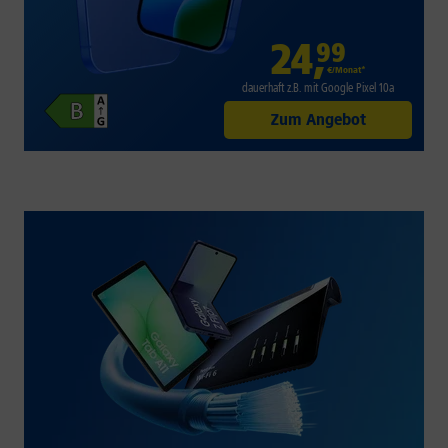
24
,
99
€/Monat*
dauerhaft z.B. mit Google Pixel 10a
Zum Angebot