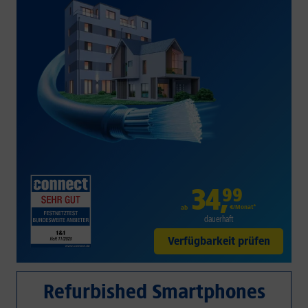
34
,
99
€/Monat*
ab
dauerhaft
Verfügbarkeit prüfen
Refurbished Smartphones