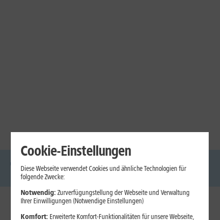
Cookie-Einstellungen
Diese Webseite verwendet Cookies und ähnliche Technologien für
DSL
Glasfaser
Internet
Handys
Mobilfunk-
Laptops
Tablets
folgende Zwecke:
Tarife
Notwendig:
Zurverfügungstellung der Webseite und Verwaltung
Ihrer Einwilligungen (Notwendige Einstellungen)
1&1 Internet
Komfort:
Erweiterte Komfort-Funktionalitäten für unsere Webseite,