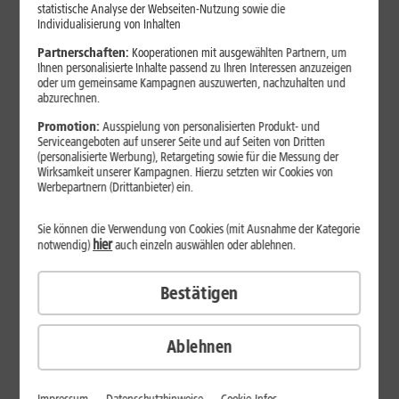
Jetzt unterbrechungsfrei ins sehr gute Netz wechseln.
statistische Analyse der Webseiten-Nutzung sowie die
Individualisierung von Inhalten
Ohne doppelte Kosten.*
Partnerschaften:
Kooperationen mit ausgewählten Partnern, um
Ihnen personalisierte Inhalte passend zu Ihren Interessen anzuzeigen
oder um gemeinsame Kampagnen auszuwerten, nachzuhalten und
abzurechnen.
Promotion:
Ausspielung von personalisierten Produkt- und
Serviceangeboten auf unserer Seite und auf Seiten von Dritten
(personalisierte Werbung), Retargeting sowie für die Messung der
Wirksamkeit unserer Kampagnen. Hierzu setzten wir Cookies von
Werbepartnern (Drittanbieter) ein.
Sie können die Verwendung von Cookies (mit Ausnahme der Kategorie
hier
notwendig)
auch einzeln auswählen oder ablehnen.
Bestätigen
29
,
99
€/Monat*
ab
dauerhaft
Ablehnen
Verfügbarkeit prüfen