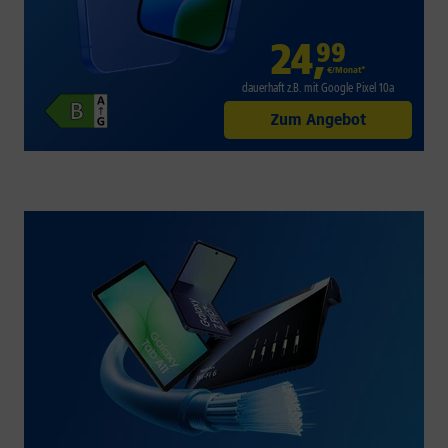
24
,
99
€/Monat*
dauerhaft z.B. mit Google Pixel 10a
Zum Angebot