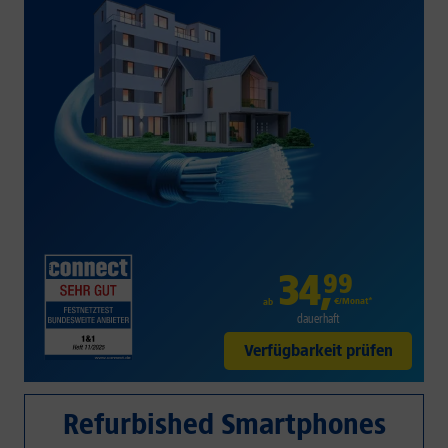
34
,
99
€/Monat*
ab
dauerhaft
Verfügbarkeit prüfen
Refurbished Smartphones