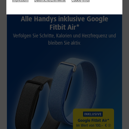
Impressum
Datenschutzhinweise
Cookie-Infos
1&1 SOMMER-SPECIAL
Alle Handys inklusive Google
Fitbit Air*
Verfolgen Sie Schritte, Kalorien und Herzfrequenz und
bleiben Sie aktiv.