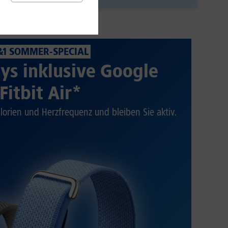
&1 SOMMER-SPECIAL
ys inklusive Google
Fitbit Air*
alorien und Herzfrequenz und bleiben Sie aktiv.