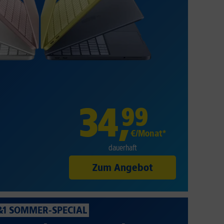
34
,
99
€/Monat*
dauerhaft
Zum Angebot
&1 SOMMER-SPECIAL