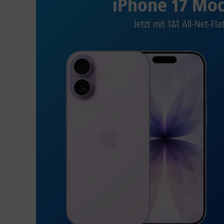
iPhone 17 Mod
Jetzt mit 1&1 All-Net-Fla