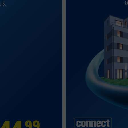
O
t S.
99