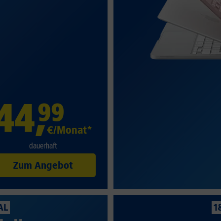
44
,
99
€/Monat*
dauerhaft
Zum Angebot
AL
1