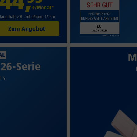
44
,
€/Monat*
dauerhaft z.B. mit iPhone 17 Pro
Zum Angebot
M
AL
26-Serie
t S.