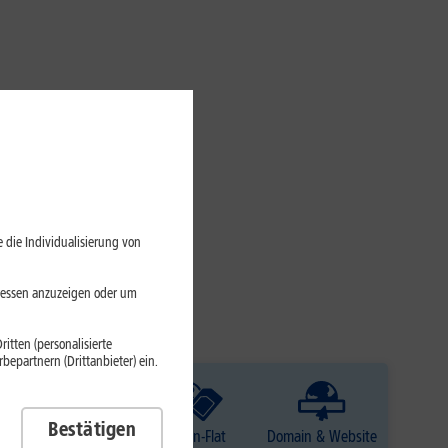
 die Individualisierung von
eressen anzuzeigen oder um
itten (personalisierte
epartnern (Drittanbieter) ein.
Bestätigen
TV
Daten-Flat
Domain & Website