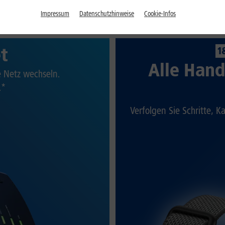
Impressum
Datenschutzhinweise
Cookie-Infos
et
1
Alle Hand
te Netz wechseln.
.*
Verfolgen Sie Schritte, K