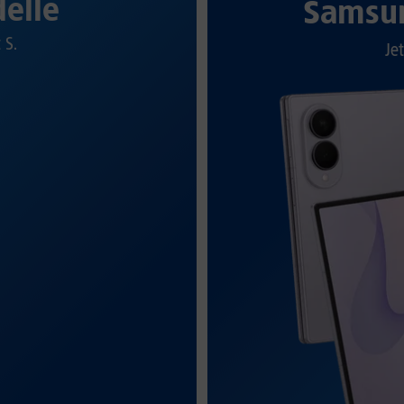
elle
Samsun
t S.
Jet