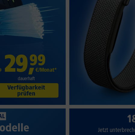
29
,
99
b
€/Monat*
dauerhaft
Verfügbarkeit
prüfen
1
AL
odelle
Jetzt unterbrech