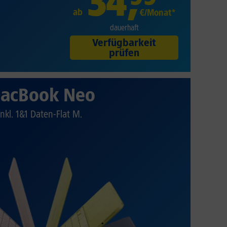
34
,
ab
€/Monat*
dauerhaft
Verfügbarkeit
prüfen
acBook Neo
Inkl. 1&1 Daten-Flat M.