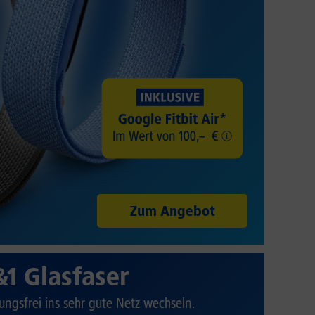
Zum Angebot
&1 Glasfaser
ungsfrei ins sehr gute Netz wechseln.