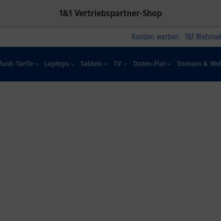
1&1 Vertriebspartner-Shop
Kunden werben
1&1 Webmail
funk-Tarife
Laptops
Tablets
TV
Daten-Flat
Domain & Web
1&1 SOMMER-SPECIAL
Farbelhaft
Jetzt alle iPhone-Modelle zum
Dauertiefpreis sichern.*