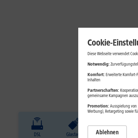
Cookie-Einstel
Diese Webseite verwendet Cooki
Notwendig:
Zurverfügungstel
Komfort:
Erweiterte Komfort-F
Inhalten
Partnerschaften:
Kooperation
gemeinsame Kampagnen auszuw
Promotion:
Ausspielung von p
Werbung), Retargeting sowie fü
Ablehnen
DSL
Glasfaser
Internet