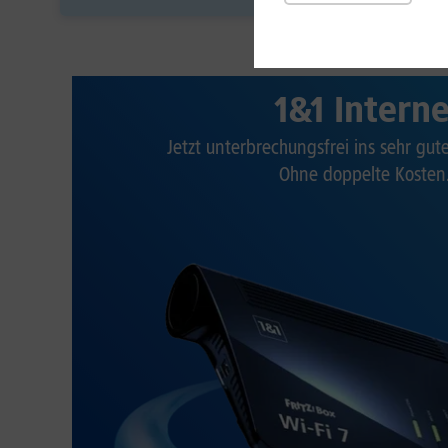
1&1 Intern
Jetzt unterbrechungsfrei ins sehr gu
Ohne doppelte Kosten