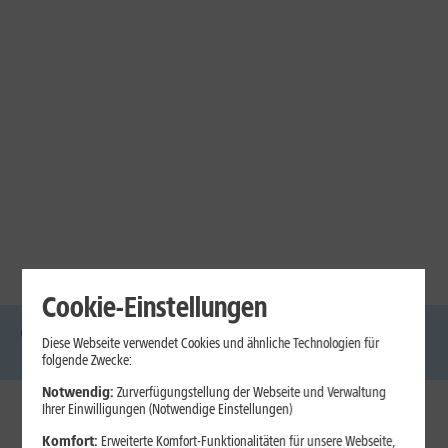
Cookie-Einstellungen
Diese Webseite verwendet Cookies und ähnliche Technologien für
DSL
Glasfaser
Internet
Handys
Mobilfunk-
Laptops
Tablets
folgende Zwecke:
Tarife
Notwendig:
Zurverfügungstellung der Webseite und Verwaltung
Ihrer Einwilligungen (Notwendige Einstellungen)
1&1 Internet
Komfort:
Erweiterte Komfort-Funktionalitäten für unsere Webseite,