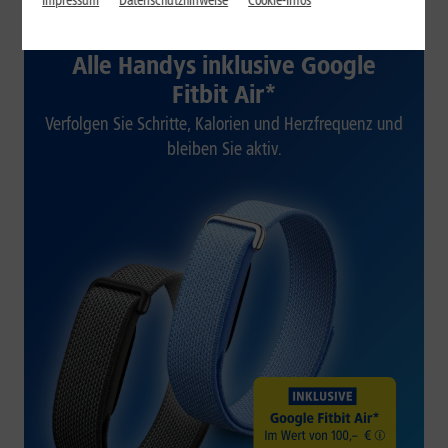
Impressum
Datenschutzhinweise
Cookie-Infos
1&1 SOMMER-SPECIAL
Alle Handys inklusive Google
Fitbit Air*
Verfolgen Sie Schritte, Kalorien und Herzfrequenz und
bleiben Sie aktiv.