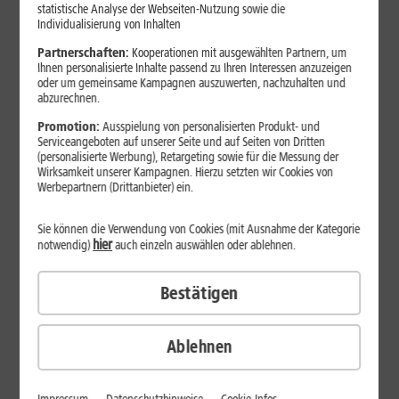
Jetzt unterbrechungsfrei ins sehr gute Netz wechseln.
statistische Analyse der Webseiten-Nutzung sowie die
Individualisierung von Inhalten
Ohne doppelte Kosten.*
Partnerschaften:
Kooperationen mit ausgewählten Partnern, um
Ihnen personalisierte Inhalte passend zu Ihren Interessen anzuzeigen
oder um gemeinsame Kampagnen auszuwerten, nachzuhalten und
abzurechnen.
Promotion:
Ausspielung von personalisierten Produkt- und
Serviceangeboten auf unserer Seite und auf Seiten von Dritten
(personalisierte Werbung), Retargeting sowie für die Messung der
Wirksamkeit unserer Kampagnen. Hierzu setzten wir Cookies von
Werbepartnern (Drittanbieter) ein.
Sie können die Verwendung von Cookies (mit Ausnahme der Kategorie
hier
notwendig)
auch einzeln auswählen oder ablehnen.
Bestätigen
29
,
99
€/Monat*
ab
dauerhaft
Ablehnen
Verfügbarkeit prüfen