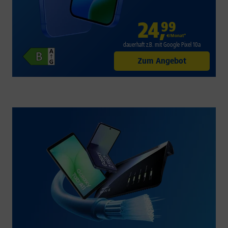
24
,
99
€/Monat*
dauerhaft z.B. mit Google Pixel 10a
Zum Angebot