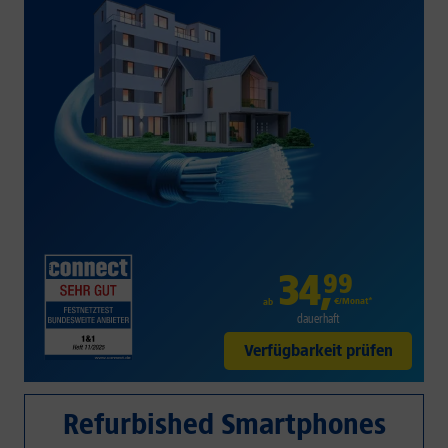
34
,
99
€/Monat*
ab
dauerhaft
Verfügbarkeit prüfen
Refurbished Smartphones