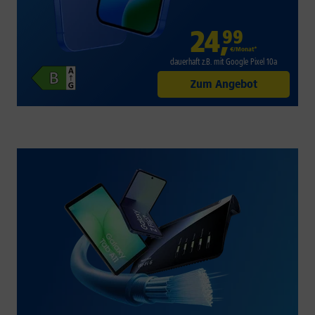
24
,
99
€/Monat*
dauerhaft z.B. mit Google Pixel 10a
Zum Angebot