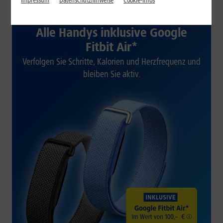
Impressum
Datenschutzhinweise
Cookie-Infos
1&1 SOMMER-SPECIAL
Alle Handys inklusive Google
Fitbit Air*
Verfolgen Sie Schritte, Kalorien und Herzfrequenz und
bleiben Sie aktiv.