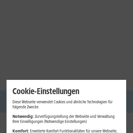
Cookie-Einstellungen
Diese Webseite verwendet Cookies und ähnliche Technologien für
DSL
Glasfaser
Internet
Handys
Mobilfunk-
Laptops
Tablets
folgende Zwecke:
Tarife
Notwendig:
Zurverfügungstellung der Webseite und Verwaltung
Ihrer Einwilligungen (Notwendige Einstellungen)
1&1 Internet
Komfort:
Erweiterte Komfort-Funktionalitäten für unsere Webseite,