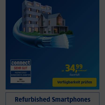
34
,
99
€/Monat*
ab
dauerhaft
Verfügbarkeit prüfen
Refurbished Smartphones