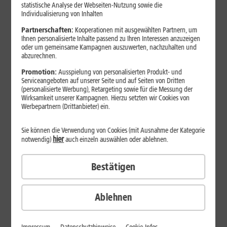
Jetzt unterbrechungsfrei ins sehr gute Netz wechseln.
statistische Analyse der Webseiten-Nutzung sowie die
Individualisierung von Inhalten
Ohne doppelte Kosten.*
Partnerschaften:
Kooperationen mit ausgewählten Partnern, um
Ihnen personalisierte Inhalte passend zu Ihren Interessen anzuzeigen
oder um gemeinsame Kampagnen auszuwerten, nachzuhalten und
abzurechnen.
Promotion:
Ausspielung von personalisierten Produkt- und
Serviceangeboten auf unserer Seite und auf Seiten von Dritten
(personalisierte Werbung), Retargeting sowie für die Messung der
Wirksamkeit unserer Kampagnen. Hierzu setzten wir Cookies von
Werbepartnern (Drittanbieter) ein.
Sie können die Verwendung von Cookies (mit Ausnahme der Kategorie
hier
notwendig)
auch einzeln auswählen oder ablehnen.
Bestätigen
29
,
99
€/Monat*
ab
dauerhaft
Ablehnen
Verfügbarkeit prüfen