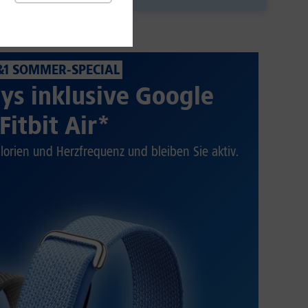
&1 SOMMER-SPECIAL
ys inklusive Google
Fitbit Air*
alorien und Herzfrequenz und bleiben Sie aktiv.