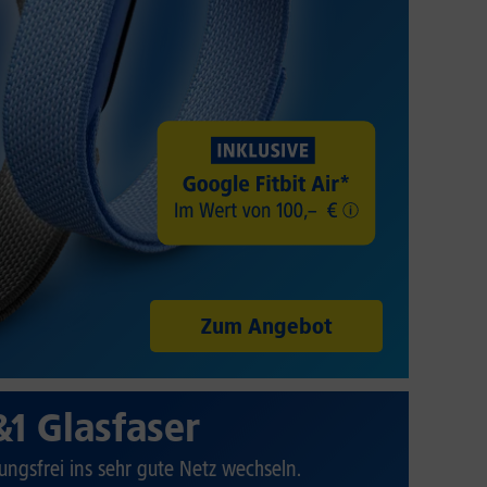
Zum Angebot
&1 Glasfaser
ungsfrei ins sehr gute Netz wechseln.