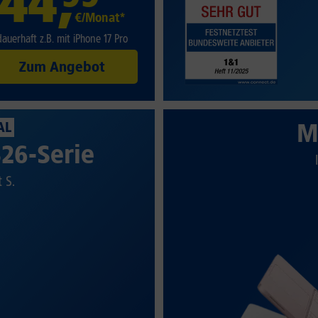
44
,
€/Monat*
dauerhaft z.B. mit iPhone 17 Pro
Zum Angebot
M
AL
26-Serie
t S.