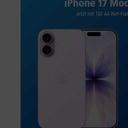
iPhone 17 Mod
Jetzt mit 1&1 All-Net-Fla