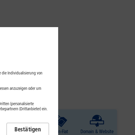
 die Individualisierung von
eressen anzuzeigen oder um
itten (personalisierte
epartnern (Drittanbieter) ein.
Bestätigen
TV
Daten-Flat
Domain & Website