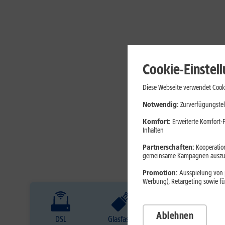
Cookie-Einstel
Diese Webseite verwendet Cooki
Notwendig:
Zurverfügungstel
Komfort:
Erweiterte Komfort-F
Inhalten
Partnerschaften:
Kooperation
gemeinsame Kampagnen auszuw
Promotion:
Ausspielung von p
Werbung), Retargeting sowie fü
Ablehnen
DSL
Glasfaser
Internet