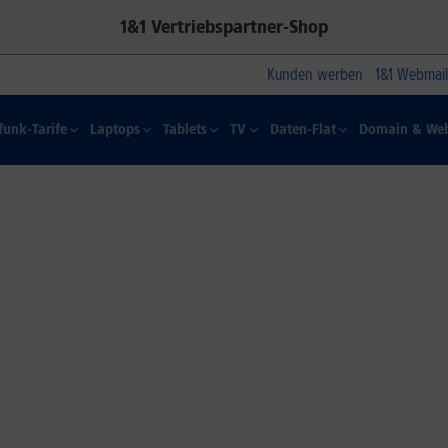
1&1 Vertriebspartner-Shop
Kunden werben
1&1 Webmail
funk-Tarife
Laptops
Tablets
TV
Daten-Flat
Domain & Web
1&1 SOMMER-SPECIAL
Farbelhaft
Jetzt alle iPhone-Modelle zum
Dauertiefpreis sichern.*