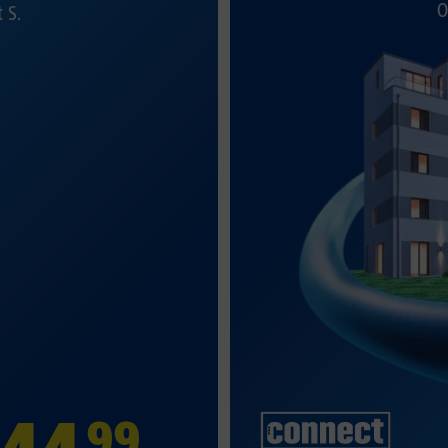
O
t S.
99