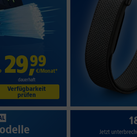
29
,
99
b
€/Monat*
dauerhaft
Verfügbarkeit
prüfen
1
AL
odelle
Jetzt unterbrech