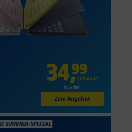
34
,
99
€/Monat*
dauerhaft
Zum Angebot
&1 SOMMER-SPECIAL