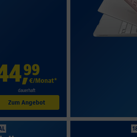
44
,
99
€/Monat*
dauerhaft
Zum Angebot
AL
1