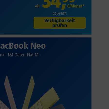
34
,
ab
€/Monat*
dauerhaft
Verfügbarkeit
prüfen
acBook Neo
Inkl. 1&1 Daten-Flat M.