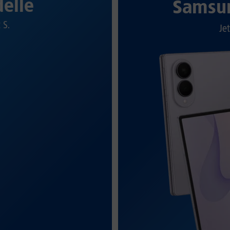
elle
Samsun
t S.
Jet