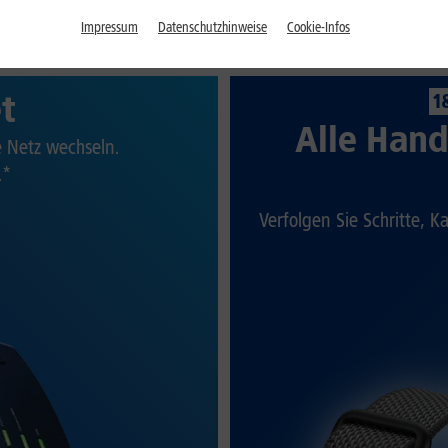
Impressum
Datenschutzhinweise
Cookie-Infos
et
1
Alle Hand
te Netz wechseln.
.*
Verfolgen Sie Schritte, K