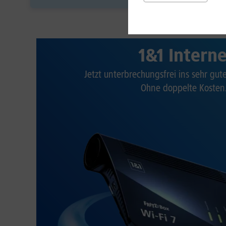
1&1 Intern
Jetzt unterbrechungsfrei ins sehr gu
Ohne doppelte Kosten